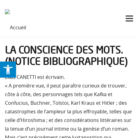
LA CONSCIENCE DES MOTS.
(NOTICE BIBLIOGRAPHIQUE)
Ouvrir la barre d’outils
Elias CANETTI est écrivain.
« A première vue, il peut paraître curieux de trouver,
côte à côte, des personnages tels que Kafka et
Confucius, Buchner, Tolstoi, Karl Kraus et Hitler ; des
catastrophes de l’ampleur la plus effroyable, telles que
celle d’Hiroshima ; et des considérations littéraires sur
la tenue d’un journal intime ou la genèse d’un roman.
Mais c’est précisément cette Juxtaposition qui