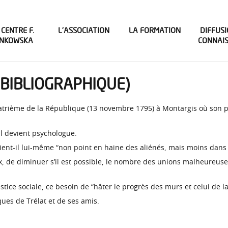
 CENTRE F.
L’ASSOCIATION
LA FORMATION
DIFFUSI
INKOWSKA
CONNAI
E BIBLIOGRAPHIQUE)
atrième de la République (13 novembre 1795) à Montargis où son pè
il devient psychologue.
évient-il lui-même “non point en haine des aliénés, mais moins dans 
x, de diminuer s’il est possible, le nombre des unions malheureuse
stice sociale, ce besoin de “hâter le progrès des murs et celui de 
ques de Trélat et de ses amis.