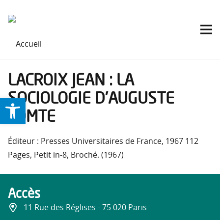
LACROIX JEAN : LA
SOCIOLOGIE D’AUGUSTE
Ouvrir la barre d’outils
COMTE
Éditeur : Presses Universitaires de France, 1967 112
Pages, Petit in-8, Broché. (1967)
Accès
11 Rue des Réglises - 75 020 Paris