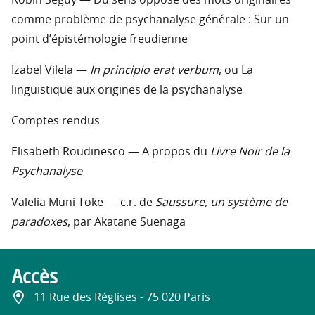
Robin Seguy — Du sens opposé des mots originaires
comme problème de psychanalyse générale : Sur un
point d’épistémologie freudienne
Izabel Vilela —
In principio erat verbum
, ou La
linguistique aux origines de la psychanalyse
Comptes rendus
Elisabeth Roudinesco — A propos du
Livre Noir de la
Psychanalyse
Valelia Muni Toke — c.r. de
Saussure, un système de
paradoxes
, par Akatane Suenaga
Accès
11 Rue des Réglises - 75 020 Paris