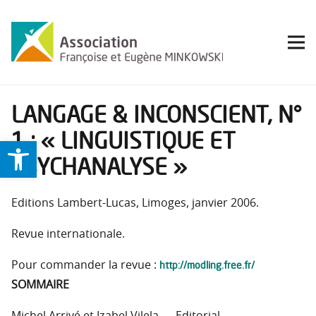
LANGAGE & INCONSCIENT, N°
1 : « LINGUISTIQUE ET
Ouvrir la barre d’outils
PSYCHANALYSE »
Editions Lambert-Lucas, Limoges, janvier 2006.
Revue internationale.
http://modling.free.fr/
Pour commander la revue :
SOMMAIRE