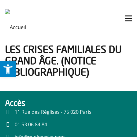
LES CRISES FAMILIALES DU
GRAND ÂGE. (NOTICE
Ouvrir la barre d’outils
BIBLIOGRAPHIQUE)
Accès
11 Rue des Réglises - 75 020 Paris
01 53 06 84 84