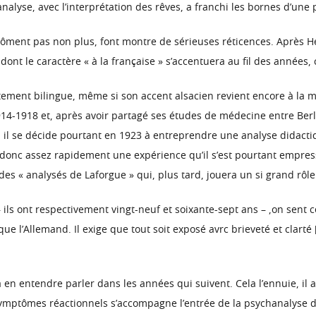
nalyse, avec l’interprétation des rêves, a franchi les bornes d’une 
 chôment pas non plus, font montre de sérieuses réticences. Après 
nt le caractère « à la française » s’accentuera au fil des années, c
ement bilingue, même si son accent alsacien revient encore à la mé
-1918 et, après avoir partagé ses études de médecine entre Berlin,
 il se décide pourtant en 1923 à entreprendre une analyse didacti
 donc assez rapidement une expérience qu’il s’est pourtant empress
es « analysés de Laforgue » qui, plus tard, jouera un si grand rôle
 ils ont respectivement vingt-neuf et soixante-sept ans – ,on sent c
que l’Allemand. Il exige que tout soit exposé avrc brieveté et clarté
 entendre parler dans les années qui suivent. Cela l’ennuie, il a
s symptômes réactionnels s’accompagne l’entrée de la psychanalyse 