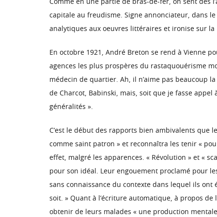
Comme en une partie de bras-de-fer, on sent dès l
capitale au freudisme. Signe annonciateur, dans le 
analytiques aux oeuvres littéraires et ironise sur l
En octobre 1921, André Breton se rend à Vienne pou
agences les plus prospères du rastaquouérisme moder
médecin de quartier. Ah, il n’aime pas beaucoup la F
de Charcot, Babinski, mais, soit que je fasse appel à
généralités ».
C’est le début des rapports bien ambivalents que les
comme saint patron » et reconnaîtra les tenir « pou
effet, malgré les apparences. « Révolution » et « 
pour son idéal. Leur engouement proclamé pour les rê
sans connaissance du contexte dans lequel ils ont é
soit. » Quant à l’écriture automatique, à propos de
obtenir de leurs malades « une production mentale r