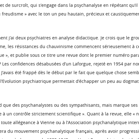
anet de surcroît, qui s’engage dans la psychanalyse en répétant qu’
e « freudisme » avec le ton un peu hautain, précieux et caustiquemen
ent j’ai deux psychiatres en analyse didactique. Je crois que le gr
 les résistances du chauvinisme commencent sérieusement à céder
 », et publie sous ce titre une revue dont le premier numéro paraît
? Les confidences désabusées d’un Laforgue, rejeté en 1954 par nomb
J’avais été frappé dès le début par le fait que quelque chose sembl
l’Evolution psychiatrique permettait d’échapper un peu au dogma
nd que des psychanalystes ou des sympathisants, mais marque ses 
tre à un contrôle strictement scientifique ». Quant à la revue, elle
 toute allégeance à Vienne ou à l’Association psychanalytique int
arera du mouvement psychanalytique français, après avoir progress