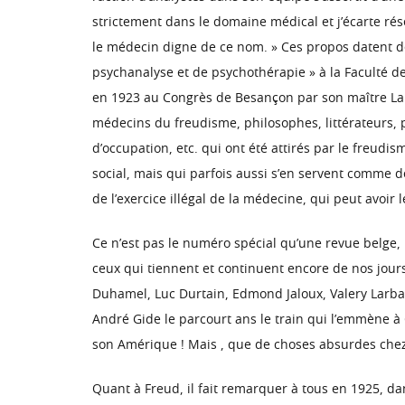
strictement dans le domaine médical et j’écarte ré
le médecin digne de ce nom. » Ces propos datent d
psychanalyse et de psychothérapie » à la Faculté d
en 1923 au Congrès de Besançon par son maître Laig
médecins du freudisme, philosophes, littérateurs, pa
d’occupation, etc. qui ont été attirés par le freudi
social, mais qui parfois aussi s’en servent comme d
de l’exercice illégal de la médecine, qui peut avoi
Ce n’est pas le numéro spécial qu’une revue belge, 
ceux qui tiennent et continuent encore de nos jou
Duhamel, Luc Durtain, Edmond Jaloux, Valery Larba
André Gide le parcourt ans le train qui l’emmène à C
son Amérique ! Mais , que de choses absurdes chez 
Quant à Freud, il fait remarquer à tous en 1925, da