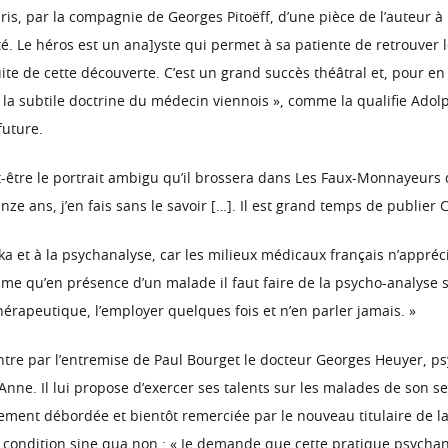
aris, par la compagnie de Georges Pitoëff, d’une pièce de l’auteur
té. Le héros est un ana]yste qui permet à sa patiente de retrouver 
te de cette découverte. C’est un grand succès théâtral et, pour en 
a subtile doctrine du médecin viennois », comme la qualifie Adolp
future.
t-être le portrait ambigu qu’il brossera dans Les Faux-Monnayeurs 
ze ans, j’en fais sans le savoir […]. Il est grand temps de publier 
 et à la psychanalyse, car les milieux médicaux français n’appréc
me qu’en présence d’un malade il faut faire de la psycho-analyse sans
thérapeutique, l’employer quelques fois et n’en parler jamais. »
tre par l’entremise de Paul Bourget le docteur Georges Heuyer, psy
Anne. Il lui propose d’exercer ses talents sur les malades de son s
dement débordée et bientôt remerciée par le nouveau titulaire de la
ne condition sine qua non : « Je demande que cette pratique psychan