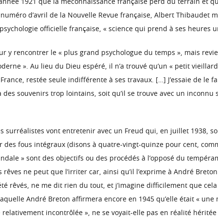
’année 1921 que la méconnaissance française perd du terrain et q
numéro d’avril de la Nouvelle Revue française, Albert Thibaudet me
a psychologie officielle française, « science qui prend à ses heures 
r y rencontrer le « plus grand psychologue du temps », mais revien
ne ». Au lieu du Dieu espéré, il n’a trouvé qu’un « petit vieillar
rance, restée seule indifférente à ses travaux. […] J’essaie de le f
 des souvenirs trop lointains, soit qu’il se trouve avec un inconnu 
 surréalistes vont entretenir avec un Freud qui, en juillet 1938, so
r des fous intégraux (disons à quatre-vingt-quinze pour cent, comm
scandale » sont des objectifs ou des procédés à l’opposé du tempéra
ves ne peut que l’irriter car, ainsi qu’il l’exprime à André Breton 
té rêvés, ne me dit rien du tout, et j’imagine difficilement que cel
 laquelle André Breton affirmera encore en 1945 qu’elle était « une
elativement incontrôlée », ne se voyait-elle pas en réalité hérité