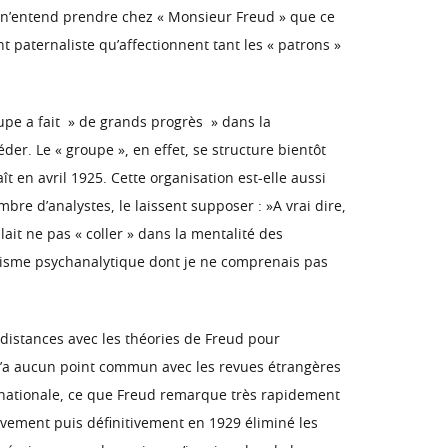
il n’entend prendre chez « Monsieur Freud » que ce
t paternaliste qu’affectionnent tant les « patrons »
oupe a fait » de grands progrès » dans la
. Le « groupe », en effet, se structure bientôt
 en avril 1925. Cette organisation est-elle aussi
re d’analystes, le laissent supposer : »A vrai dire,
ait ne pas « coller » dans la mentalité des
tisme psychanalytique dont je ne comprenais pas
distances avec les théories de Freud pour
 « n’a aucun point commun avec les revues étrangères
ernationale, ce que Freud remarque très rapidement
ivement puis définitivement en 1929 éliminé les