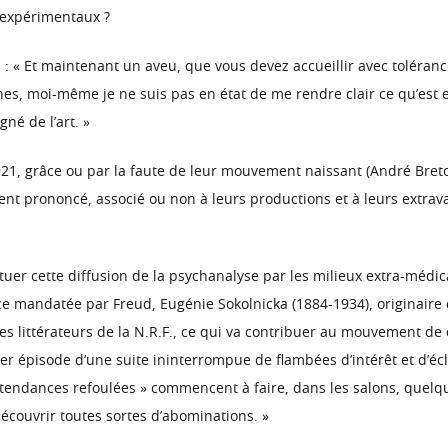
s expérimentaux ?
« Et maintenant un aveu, que vous devez accueillir avec tolérance
hes, moi-même je ne suis pas en état de me rendre clair ce qu’est e
gné de l’art. »
921, grâce ou par la faute de leur mouvement naissant (André Bret
nt prononcé, associé ou non à leurs productions et à leurs extrava
ntuer cette diffusion de la psychanalyse par les milieux extra-médi
rice mandatée par Freud, Eugénie Sokolnicka (1884-1934), originaire
s littérateurs de la N.R.F., ce qui va contribuer au mouvement de c
 épisode d’une suite ininterrompue de flambées d’intérêt et d’éclips
s « tendances refoulées » commencent à faire, dans les salons, quelq
découvrir toutes sortes d’abominations. »