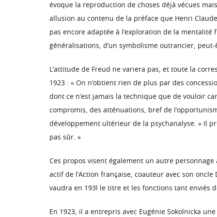
évoque la reproduction de choses déjà vécues mais il 
allusion au contenu de la préface que Henri Claude 
pas encore adaptée à l’exploration de la mentalité 
généralisations, d’un symbolisme outrancier, peut-ê
L’attitude de Freud ne variera pas, et toute la co
1923 : « On n’obtient rien de plus par des concessio
dont ce n’est jamais la technique que de vouloir c
compromis, des atténuations, bref de l’opportunism
développement ultérieur de la psychanalyse. » Il p
pas sûr. »
Ces propos visent également un autre personnage a
actif de l’Action française, coauteur avec son oncl
vaudra en 193l le titre et les fonctions tant enviés
En 1923, il a entrepris avec Eugénie Sokolnicka une