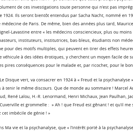
solument de ces investigations toute personne qui n’est pas imprég
e 1924. Ils seront bientôt entendus par Sacha Nacht, nommé en 19
e médecine de Paris. De même, bien des années plus tard, Maurice B
nel-Lavastine entre « les médecins consciencieux, plus ou moins d
steurs, instituteurs, institutrices, bas-bleus, étudiants non médeci
sme pour des motifs multiples, qui peuvent en tirer des effets heure
e véhicule à des idées érotiques, y cherchent un moyen facile de s
r les pires conséquences pour le malade et, par ricochet, pour le b
Le Disque vert, va consacrer en 1924 à « Freud et la psychanalyse »
rs à tenir le même discours. Que de monde au sommaire ! Marcel A
ud, René Lalou, H.-R. Lenormand, Henri Michaux, Jean Paulhan, Jac
uverville et grommelle : » Ah ! que Freud est gênant ! et qu’il me 
cet imbécile de génie ! »
ns Ma vie et la psychanalyse, que « l’intérêt porté à la psychanaly