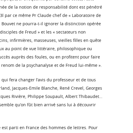
née de la notion de responsabilité dont est pénétré
3l par ce même Pr Claude chef de « Laboratoire de
ouvet ne pourra-t-il ignorer la distinction opérée
isciples de Freud » et les « sectateurs non
ns, infirmières, masseuses, vieilles filles en quête
ux au point de vue littéraire, philosophique ou
uccès auprès des foules, ou en profitent pour faire
on renom de la psychanalyse et de Freud lui-même ».
 qui fera changer l’avis du professeur et de tous
rland, Jacques-Emile Blanche, René Crevel, Georges
ques Rivière, Philippe Soupault, Albert Thibaudet…
semble qu’on fût bien arrivé sans lui à découvrir
se est parti en France des hommes de lettres. Pour