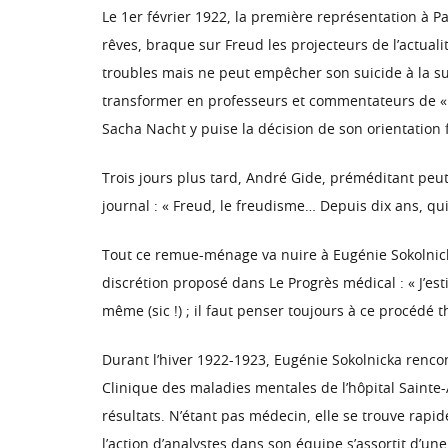
Le 1er février 1922, la première représentation à P
rêves, braque sur Freud les projecteurs de l’actuali
troubles mais ne peut empêcher son suicide à la sui
transformer en professeurs et commentateurs de « l
Sacha Nacht y puise la décision de son orientation 
Trois jours plus tard, André Gide, préméditant peu
journal : « Freud, le freudisme… Depuis dix ans, quin
Tout ce remue-ménage va nuire à Eugénie Sokolnicka
discrétion proposé dans Le Progrès médical : « J’esti
même (sic !) ; il faut penser toujours à ce procédé 
Durant l’hiver 1922-1923, Eugénie Sokolnicka rencon
Clinique des maladies mentales de l’hôpital Sainte-
résultats. N’étant pas médecin, elle se trouve rapi
l’action d’analystes dans son équipe s’assortit d’u