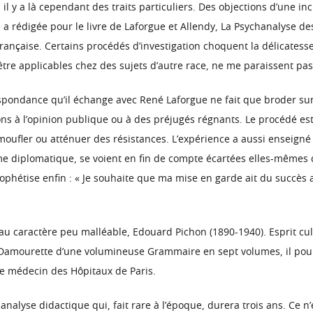
y a là cependant des traits particuliers. Des objections d’une incro
a rédigée pour le livre de Laforgue et Allendy, La Psychanalyse de
française. Certains procédés d’investigation choquent la délicatess
tre applicables chez des sujets d’autre race, ne me paraissent pas 
rrespondance qu’il échange avec René Laforgue ne fait que broder 
ns à l’opinion publique ou à des préjugés régnants. Le procédé est t
amoufler ou atténuer des résistances. L’expérience a aussi enseign
e diplomatique, se voient en fin de compte écartées elles-mêmes d
rophétise enfin : « Je souhaite que ma mise en garde ait du succè
u caractère peu malléable, Edouard Pichon (1890-1940). Esprit cu
e Damourette d’une volumineuse Grammaire en sept volumes, il poursu
 de médecin des Hôpitaux de Paris.
 analyse didactique qui, fait rare à l’époque, durera trois ans. Ce 