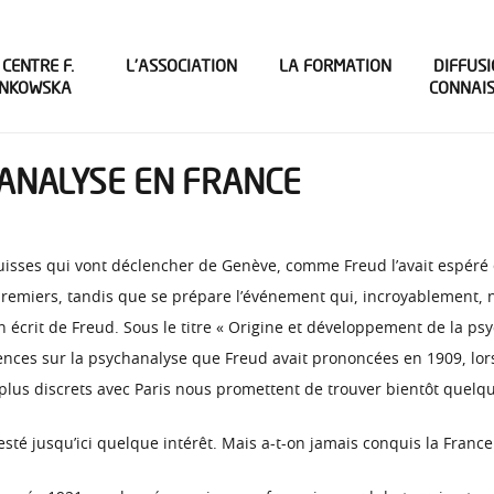
 CENTRE F.
L’ASSOCIATION
LA FORMATION
DIFFUSI
INKOWSKA
CONNAI
HANALYSE EN FRANCE
uisses qui vont déclencher de Genève, comme Freud l’avait espéré en
remiers, tandis que se prépare l’événement qui, incroyablement, n
écrit de Freud. Sous le titre « Origine et développement de la psy
rences sur la psychanalyse que Freud avait prononcées en 1909, lor
 plus discrets avec Paris nous promettent de trouver bientôt quelq
esté jusqu’ici quelque intérêt. Mais a-t-on jamais conquis la Franc