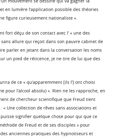
u’un mouvement se dessine qui va gagner la
t en lumière l’application possible des théories
une figure curieusement nationaliste ».
t fort déçu de son contact avec l’ « une des
d sans allure qui reçoit dans son pauvre cabinet de
aire parler en jetant dans la conversation les noms
sur un pied de réticence, je ne tire de lui que des
urira de ce « qu’apparemment [ils l’] ont choisi
e pour l’alcool absolu) ». Rien ne les rapproche, en
ment de chercheur scientifique que Freud tient
: « Une collection de rêves sans associations et
a puisse signifier quelque chose pour qui que ce
 méthode de Freud et de ses disciples » pour
e des anciennes pratiques des hypnotiseurs et