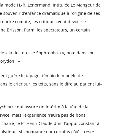
 à la mode H.-R. Lenormand, intitulée Le Mangeur de
le souvenir d’enfance dramatique à l’origine de ses
rendre compte, les critiques vont devoir se
he Brisson. Parmi les spectateurs, un certain
de « la doctoresse Sophroniska », note dans son
Corydon ! »
ient guère le tapage, témoin le modèle de
 le crier sur les toits, sans le dire au patient lui-
chiatre qui assure un intérim à la tête de la
ervice, mais l’expérience n’aura pas de bons
 chaire, le Pr Henri Claude dont l’appui constant à
alytique, si choquante par certains côtés, reste