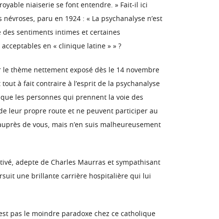
yable niaiserie se font entendre. » Fait-il ici
s névroses, paru en 1924 : « La psychanalyse n’est
e des sentiments intimes et certaines
acceptables en « clinique latine » » ?
sur le thème nettement exposé dès le 14 novembre
out à fait contraire à l’esprit de la psychanalyse
é que les personnes qui prennent la voie des
e leur propre route et ne peuvent participer au
s auprès de vous, mais n’en suis malheureusement
ltivé, adepte de Charles Maurras et sympathisant
it une brillante carrière hospitalière qui lui
n’est pas le moindre paradoxe chez ce catholique