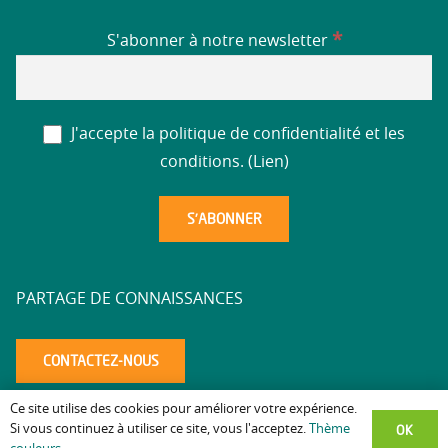
*
S'abonner à notre newsletter
J'accepte la politique de confidentialité et les
conditions. (
Lien
)
PARTAGE DE CONNAISSANCES
CONTACTEZ-NOUS
Ce site utilise des cookies pour améliorer votre expérience.
Mentions légales
Politique de confidentialité
Accessibilité
–
–
–
OK
Si vous continuez à utiliser ce site, vous l'acceptez.
Thème