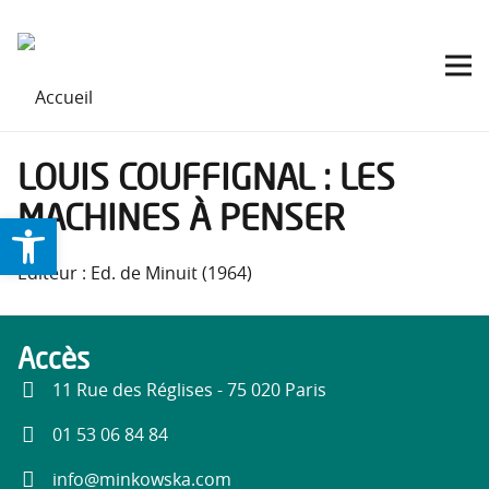
LOUIS COUFFIGNAL : LES
MACHINES À PENSER
Ouvrir la barre d’outils
Éditeur : Ed. de Minuit (1964)
Accès
11 Rue des Réglises - 75 020 Paris
01 53 06 84 84
info@minkowska.com