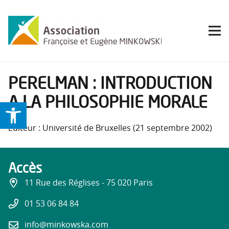
PERELMAN : INTRODUCTION
A LA PHILOSOPHIE MORALE
Ouvrir la barre d’outils
Éditeur : Université de Bruxelles (21 septembre 2002)
Accès
11 Rue des Réglises - 75 020 Paris
01 53 06 84 84
info@minkowska.com