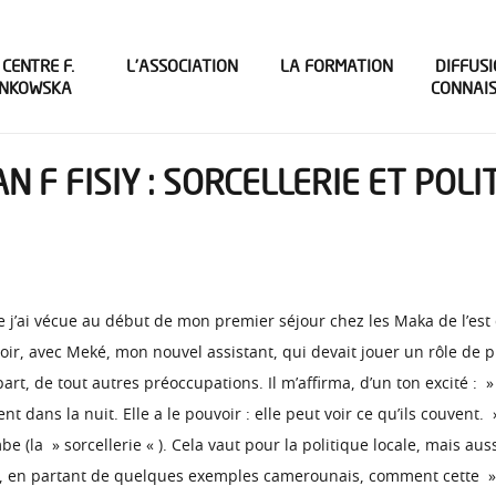
 CENTRE F.
L’ASSOCIATION
LA FORMATION
DIFFUSI
INKOWSKA
CONNAI
N F FISIY : SORCELLERIE ET POL
e j’ai vécue au début de mon premier séjour chez les Maka de l’es
noir, avec Meké, mon nouvel assistant, qui devait jouer un rôle de
part, de tout autres préoccupations. Il m’affirma, d’un ton excité 
nt dans la nuit. Elle a le pouvoir : elle peut voir ce qu’ils couvent.
 (la » sorcellerie « ). Cela vaut pour la politique locale, mais aus
orer, en partant de quelques exemples camerounais, comment cette 