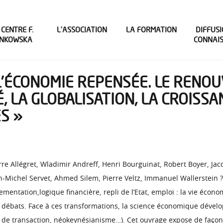
 CENTRE F.
L’ASSOCIATION
LA FORMATION
DIFFUSI
INKOWSKA
CONNAI
 « L’ÉCONOMIE REPENSÉE. LE RENO
 LA GLOBALISATION, LA CROISSAN
S »
erre Allégret, Wladimir Andreff, Henri Bourguinat, Robert Boyer, Jac
n-Michel Servet, Ahmed Silem, Pierre Veltz, Immanuel Wallerstein ?
ementation,logique financière, repli de l’Etat, emploi : la vie éco
vifs débats. Face à ces transformations, la science économique dév
 de transaction, néokeynésianisme…). Cet ouvrage expose de façon s