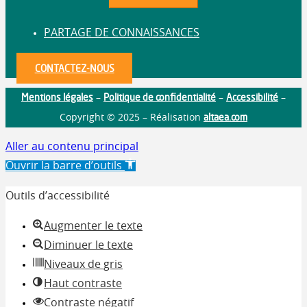
PARTAGE DE CONNAISSANCES
CONTACTEZ-NOUS
Mentions légales
Politique de confidentialité
Accessibilité
–
–
–
altaea.com
Copyright © 2025 – Réalisation
Aller au contenu principal
Ouvrir la barre d’outils
Outils d’accessibilité
Augmenter le texte
Diminuer le texte
Niveaux de gris
Haut contraste
Contraste négatif