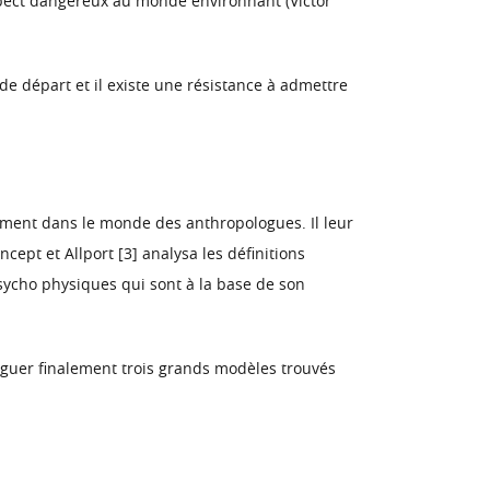
aspect dangereux au monde environnant (Victor
de départ et il existe une résistance à admettre
èrement dans le monde des anthropologues. Il leur
cept et Allport [3] analysa les définitions
sycho physiques qui sont à la base de son
tinguer finalement trois grands modèles trouvés