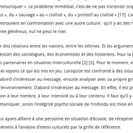
mmuniquer ». Le problème immédiat, c’est de ne pas s’orienter trop
», du « sauvage » au « civilisé », du « primitif au civilisé » [17]. L
 retrouvent en confrontation avec une autre culture : qu’il y ait 
sme généreux, nul ne peut le nier.
 des relations entre les nations, entre les ethnies. Et les argume
ressort des sociologues, des économistes et des historiens. Pour la 
 partenaires en situation interculturelle [2] [5]. Pour le moment,
t voyons ce qui est mis en jeu. Lorsqu’on est confronté à des situat
t d’abord s’intéresser au message, ensuite analyser avec sa propre 
nvironnement. D’abord s’intéresser au message. En effet, il est po
 à leur nombre, à leur intensité ou à leur contenu. Il faut qu’il y a
niquer, sinon l’intégrité psycho sociale de l’individu est mise en
 ayons affaire à une personne en situation d’écoute, de réception,
ément à l’analyse d’items culturels par la grille de référence.