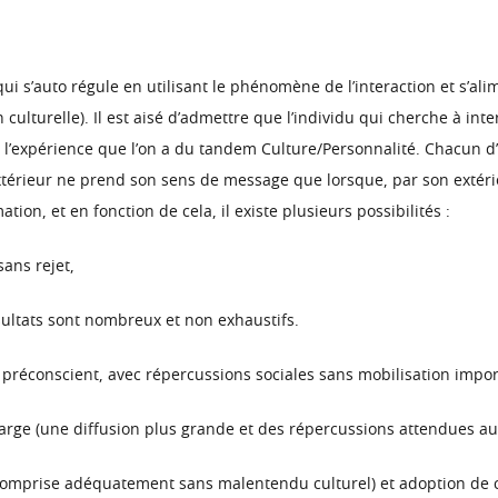
qui s’auto régule en utilisant le phénomène de l’interaction et s’al
culturelle). Il est aisé d’admettre que l’individu qui cherche à inte
e l’expérience que l’on a du tandem Culture/Personnalité. Chacun d
 extérieur ne prend son sens de message que lorsque, par son extério
ion, et en fonction de cela, il existe plusieurs possibilités :
sans rejet,
ésultats sont nombreux et non exhaustifs.
préconscient, avec répercussions sociales sans mobilisation impor
large (une diffusion plus grande et des répercussions attendues a
st comprise adéquatement sans malentendu culturel) et adoption de 