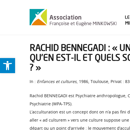
LE
M
RACHID BENNEGADI : « U
QU’EN EST-IL ET QUELS 
Ouvrir la barre d’outils
? »
In :
Enfances et cultures
, 1986, Toulouse, Privat : 8
Rachid BENNEGADI est Psychiatre anthropologue, Ce
Psychiatrie (WPA-TPS).
L’acculturation est un concept dont on n’a pas fini 
aller « ad culturem » vers une culture suppose une
départ ou un point d’arrivée : le mouvement d’accult