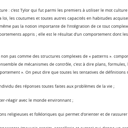
re : c’est Tylor qui fut parmi les premiers à utiliser le mot cultur
, la loi, les coutumes et toutes autres capacités en habitudes acqu
d même pas la notion importante de l’intégration de ce tout complex
portements appris ; elle est le résultat d’un comportement dont le
ulture non pas comme des structures complexes de « patterns ». comp
semble de mécanismes de contrôle, c’est à dire plans, formules, lo
ortement ». On peut dire que toutes les tentatives de définition
’individu des réponses toutes faites aux problèmes de la vie ;
ter-réagir avec le monde environnant ;
ns religieuses et folkloriques qui permet d’orienter et de rassurer l