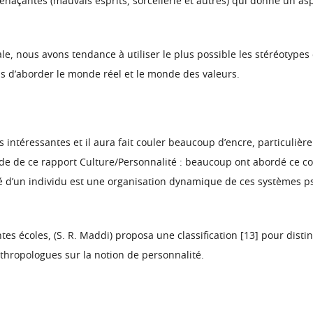
 menaçantes (mauvais esprits, sorcellerie et autres) qui donne un 
le, nous avons tendance à utiliser le plus possible les stéréotypes 
 d’aborder le monde réel et le monde des valeurs.
ns intéressantes et il aura fait couler beaucoup d’encre, particuli
étude de ce rapport Culture/Personnalité : beaucoup ont abordé ce con
é d’un individu est une organisation dynamique de ces systèmes p
entes écoles, (S. R. Maddi) proposa une classification [13] pour dis
thropologues sur la notion de personnalité.