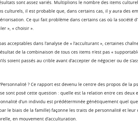
sultats sont assez variés. Multiplions le nombre des items culturel
ms culturels, il est probable que, dans certains cas, il y aura de
tériorisation. Ce qui fait problème dans certains cas où la société 
er », « choisir ».
s acceptables dans l’analyse de « l’acculturant », certaines chaîn
ésultat de la combinaison de tous ces items n’est pas « supportabl
ls soient passés au crible avant d’accepter de négocier ou de s’as
re/Personnalité ? Ce rapport est devenu le centre des propos de la 
 sont posé cette question : quelle est la relation entre ces deux e
ersonnalité d’un individu est prédéterminée génétiquement quel que 
 par le biais de la famille) façonne les traits de personnalité et le
urelle, en mouvement d’acculturation.