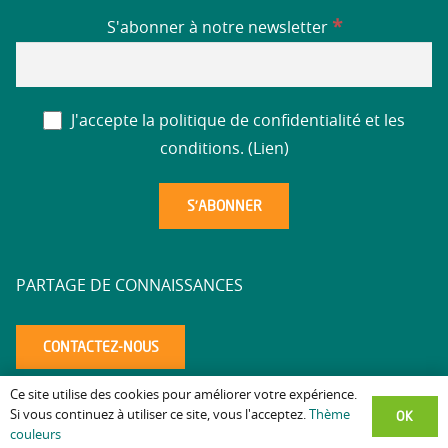
*
S'abonner à notre newsletter
J'accepte la politique de confidentialité et les
conditions. (
Lien
)
PARTAGE DE CONNAISSANCES
CONTACTEZ-NOUS
Ce site utilise des cookies pour améliorer votre expérience.
Mentions légales
Politique de confidentialité
Accessibilité
–
–
–
OK
Si vous continuez à utiliser ce site, vous l'acceptez.
Thème
couleurs
altaea.com
Copyright © 2025 – Réalisation