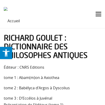
RICHARD GOULET :
DICTIONNAIRE DES
Ouvrir la barre d’outils
PHILOSOPHES ANTIQUES
Éditeur : CNRS Editions
tome 1 : Abam(m)on à Axiothea
tome 2 : Babélyca d’Argos à Dyscolius
tome 3 : D’Eccélos à Juvénal