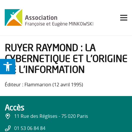
RUYER RAYMOND : LA
CYBERNETIQUE ET L’ORIGINE
Ouvrir la barre d’outils
DE L’INFORMATION
Éditeur : Flammarion (12 avril 1995)
Accès
11 Rue des Réglises - 75 020 Paris
01 53 06 84 84