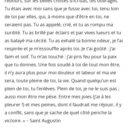
rebours, sur les belles choses d’ici-bas, tes ouvrages.
Tu étais avec moi sans que je fusse avec toi, tenu loin
de toi par elles, qui, à moins que d’être en toi, ne
seraient pas. Tu as appelé, crié, et tu as rompu ma
surdité. Tu as brillé par éclairs et par vives lueurs et tu
as balayé ma cécité. Tu as exhalé ta bonne odeur, je l’ai
respirée et je m’essouffle après toi. Je t’ai goûté : j’ai
faim et soif. Tu m’as touché : j’ai pris feu pour la paix
que tu donnes. Une fois soudé à toi de tout mon être,
il n’y aura plus pour moi douleur et labeur et ma vie
sera, toute pleine de toi, la vie. Quand quelqu’un est
plein de toi, tu l’enlèves. Plein de toi, je ne le suis pas ;
aussi mon être me pèse. Entre mes joies (j’ai à les
pleurer !) et mes peines, dont il faudrait me réjouir, il y
a conflit, sans que je sache de quel côté penche la
victoire. » – Saint Augustin