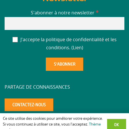
*
S'abonner à notre newsletter
J'accepte la politique de confidentialité et les
conditions. (
Lien
)
PARTAGE DE CONNAISSANCES
CONTACTEZ-NOUS
Ce site utilise des cookies pour améliorer votre expérience.
Mentions légales
Politique de confidentialité
Accessibilité
–
–
–
OK
Si vous continuez à utiliser ce site, vous l'acceptez.
Thème