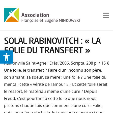
SOLAL RABINOVITCH : « LA
FOLIE DU TRANSFERT »
Ouvrir la barre d’outils
Ramonville Saint-Agne : Erès, 2006. Scripta. 208 p. / 15 €
Une folie, le transfert ? Faire d’un inconnu son père,
son amant, sa soeur, sa mère : une folie ? Une folie du
mental, cette « vérité de l’amour » ? Et cette folie serait
le ressort, le matériau même d’une cure ? Depuis
Freud, c’est pourtant à cette folie que nous nous
prêtons chaque fois que commence une cure. Folie,
outil, ou même obstacle, le transfert se pense si peu