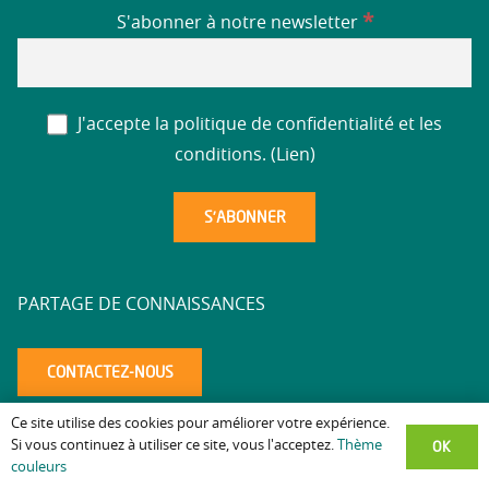
*
S'abonner à notre newsletter
J'accepte la politique de confidentialité et les
conditions. (
Lien
)
PARTAGE DE CONNAISSANCES
CONTACTEZ-NOUS
Ce site utilise des cookies pour améliorer votre expérience.
Mentions légales
Politique de confidentialité
Accessibilité
–
–
–
OK
Si vous continuez à utiliser ce site, vous l'acceptez.
Thème
couleurs
altaea.com
Copyright © 2025 – Réalisation