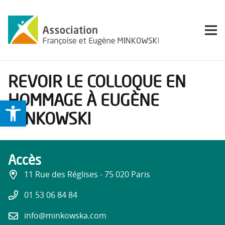
REVOIR LE COLLOQUE EN
HOMMAGE À EUGÈNE
Ouvrir la barre d’outils
MINKOWSKI
Accès
11 Rue des Réglises - 75 020 Paris
01 53 06 84 84
info@minkowska.com