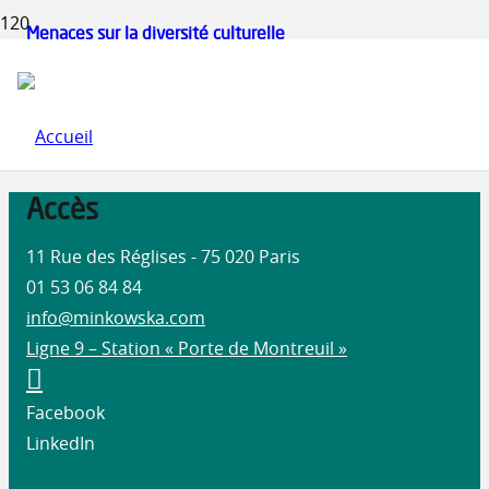
Menaces sur la diversité culturelle
Rapport mondial sur le développement humain 2004 :
« La liberté culturelle dans un monde diversifié »
Previous
1
2
Accès
11 Rue des Réglises - 75 020 Paris
01 53 06 84 84
info@minkowska.com
Ligne 9 – Station « Porte de Montreuil »
Facebook
LinkedIn