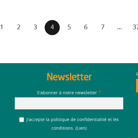
1
2
3
4
5
6
7
…
3
Newsletter
*
S'abonner à notre newsletter
J'accepte la politique de confidentialité et les
conditions. (
Lien
)