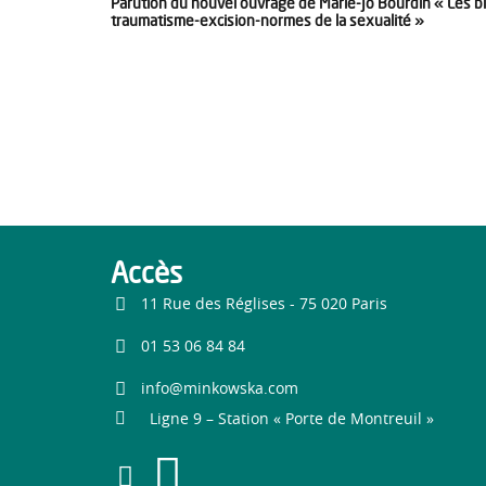
Parution du nouvel ouvrage de Marie-Jo Bourdin « Les bl
traumatisme-excision-normes de la sexualité »
Accès
11 Rue des Réglises - 75 020 Paris
01 53 06 84 84
info@minkowska.com
Ligne 9 – Station « Porte de Montreuil »