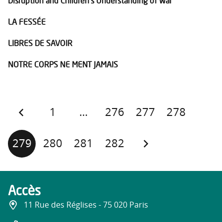
Disruption and Children’s Understanding of War
LA FESSÉE
LIBRES DE SAVOIR
NOTRE CORPS NE MENT JAMAIS
1
…
276
277
278
279
280
281
282
Accès
11 Rue des Réglises - 75 020 Paris