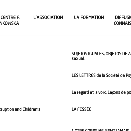
 CENTRE F.
L’ASSOCIATION
LA FORMATION
DIFFUSI
INKOWSKA
CONNAI
.
SUJETOS IGUALES, OBJETOS DE AMO
sexual.
LES LETTRES de la Société de P
Le regard et la voix. Leçons de p
sruption and Children’s
LA FESSÉE
NOTRE CORPS NE MENT JAMAIS