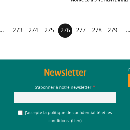
…
273
274
275
276
277
278
279
Newsletter
*
S'abonner à notre newsletter
J'accepte la politique de confidentialité et les
conditions. (
Lien
)