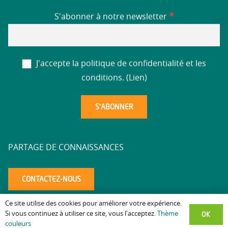
*
S'abonner à notre newsletter
J'accepte la politique de confidentialité et les
conditions. (
Lien
)
PARTAGE DE CONNAISSANCES
CONTACTEZ-NOUS
Ce site utilise des cookies pour améliorer votre expérience.
Mentions légales
Politique de confidentialité
Accessibilité
–
–
–
OK
Si vous continuez à utiliser ce site, vous l'acceptez.
Thème
couleurs
altaea.com
Copyright © 2025 – Réalisation