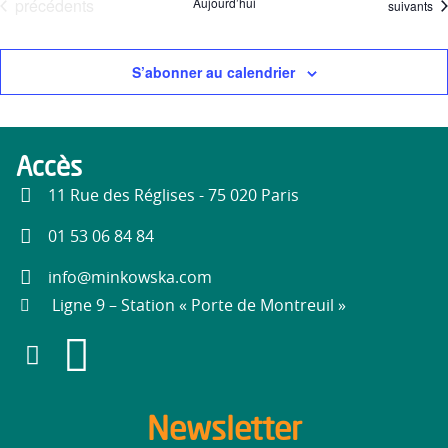
Évènements
précédents
Aujourd’hui
Évènemen
suivants
S’abonner au calendrier
Accès
11 Rue des Réglises - 75 020 Paris
01 53 06 84 84
info@minkowska.com
Ligne 9 – Station « Porte de Montreuil »
Newsletter