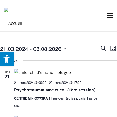
Évènements
N
21.03.2024
 - 
08.08.2026
Reche
Recherc
Lis
Ouvrir la barre d’outils
d
et
Sélectionnez
v
mars 2024
navig
une
É
date.
de
JEU
21
vues
21 mars 2024 @ 09:30
-
22 mars 2024 @ 17:30
Évèn
Psychotraumatisme et exil (1ère session)
CENTRE MINKOWSKA
11 rue des Réglises, paris, France
€460