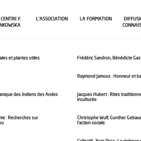
 CENTRE F.
L’ASSOCIATION
LA FORMATION
DIFFUSI
INKOWSKA
CONNAI
les et plantes utiles
Frédéric Sandron, Bénédicte Gast
Raymond Jamous : Honneur et bara
manique des Indiens des Andes
Jacques Hubert : Rites traditionn
inculturée
mme : Recherches sur
Christophe Wulf, Gunther Gebaue
eu
l’action sociale
Collectif , Yvan Droz : La violence