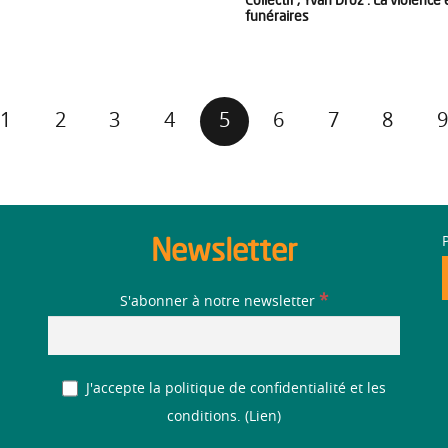
funéraires
1
2
3
4
5
6
7
8
9
Newsletter
*
S'abonner à notre newsletter
J'accepte la politique de confidentialité et les
conditions. (
Lien
)