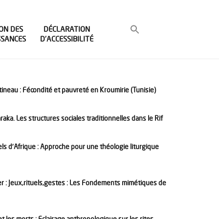
ON DES
DÉCLARATION
SSANCES
D’ACCESSIBILITÉ
ineau : Fécondité et pauvreté en Kroumirie (Tunisie)
ka. Les structures sociales traditionnelles dans le Rif
els d’Afrique : Approche pour une théologie liturgique
r : Jeux,rituels,gestes : Les Fondements mimétiques de
 et les morts : Eclairage anthropologique sur les rites