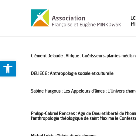
LE
M
Clément Delaude : Afrique : Guérisseurs, plantes médicina
Ouvrir la barre d’outils
DELIEGE : Anthropologie sociale et culturelle
Sabine Hargous : Les Appeleurs d’âmes : L’Univers cha
Philipp-Gabriel Renczes : Agir de Dieu et liberté de l’ho
l’anthropologie théologique de saint Maxime le Confess
Michel Leiris : Objets rituels dogons