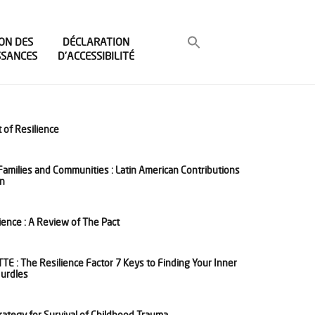
ON DES
DÉCLARATION
SSANCES
D’ACCESSIBILITÉ
of Resilience
Families and Communities : Latin American Contributions
on
ience : A Review of The Pact
 : The Resilience Factor 7 Keys to Finding Your Inner
Hurdles
ategy for Survival of Childhood Trauma