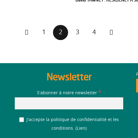
1
2
3
4
Newsletter
*
S'abonner à notre newsletter
J'accepte la politique de confidentialité et les
conditions. (
Lien
)