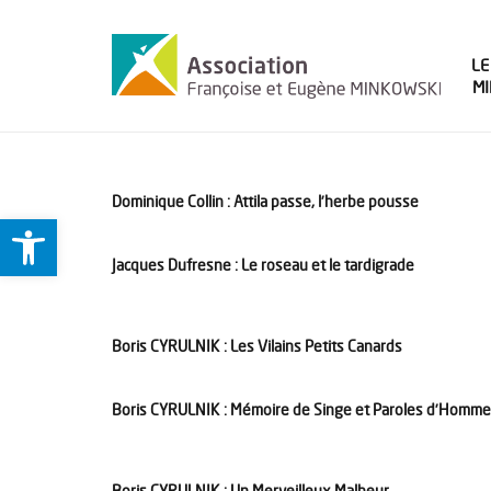
LE
M
Dominique Collin : Attila passe, l’herbe pousse
Ouvrir la barre d’outils
Jacques Dufresne : Le roseau et le tardigrade
Boris CYRULNIK : Les Vilains Petits Canards
Boris CYRULNIK : Mémoire de Singe et Paroles d’Homme
Boris CYRULNIK : Un Merveilleux Malheur