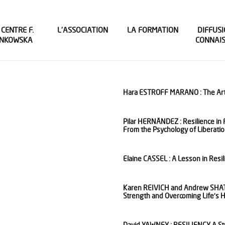
 CENTRE F.
L’ASSOCIATION
LA FORMATION
DIFFUSI
INKOWSKA
CONNAI
Hara ESTROFF MARANO : The Art 
Pilar HERNÄNDEZ : Resilience in 
From the Psychology of Liberati
Elaine CASSEL : A Lesson in Resil
Karen REIVICH and Andrew SHATTE
Strength and Overcoming Life’s 
David YAWNEY : RESILIENCY A Str