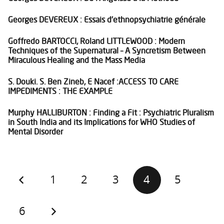
Georges DEVEREUX : Essais d’ethnopsychiatrie générale
Goffredo BARTOCCI, Roland LITTLEWOOD : Modern
Techniques of the Supernatural – A Syncretism Between
Miraculous Healing and the Mass Media
S. Douki. S. Ben Zineb, E Nacef :ACCESS TO CARE
IMPEDIMENTS : THE EXAMPLE
Murphy HALLIBURTON : Finding a Fit : Psychiatric Pluralism
in South India and its Implications for WHO Studies of
Mental Disorder
1
2
3
4
5
6