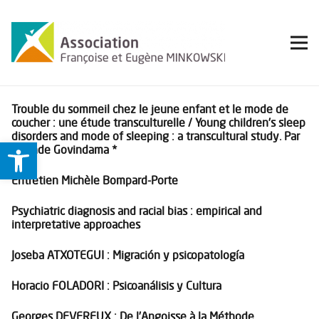
Trouble du sommeil chez le jeune enfant et le mode de
coucher : une étude transculturelle / Young children’s sleep
disorders and mode of sleeping : a transcultural study. Par
Ouvrir la barre d’outils
Yolande Govindama *
Entretien Michèle Bompard-Porte
Psychiatric diagnosis and racial bias : empirical and
interpretative approaches
Joseba ATXOTEGUI : Migración y psicopatología
Horacio FOLADORI : Psicoanálisis y Cultura
Georges DEVEREUX : De l’Angoisse à la Méthode