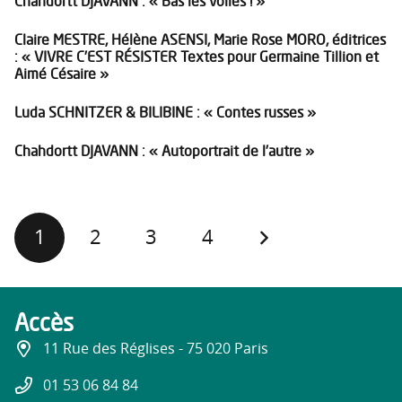
Chahdortt DJAVANN : « Bas les voiles ! »
Claire MESTRE, Hélène ASENSI, Marie Rose MORO, éditrices
: « VIVRE C’EST RÉSISTER Textes pour Germaine Tillion et
Aimé Césaire »
Luda SCHNITZER & BILIBINE : « Contes russes »
Chahdortt DJAVANN : « Autoportrait de l’autre »
1
2
3
4
Accès
11 Rue des Réglises - 75 020 Paris
01 53 06 84 84