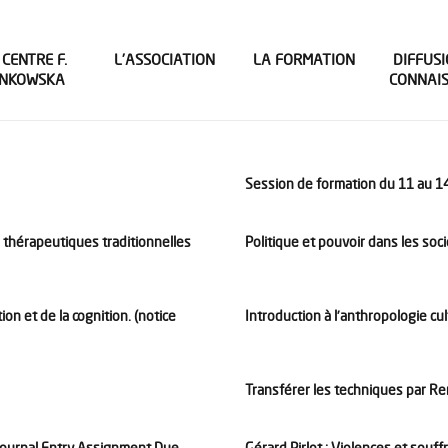
 CENTRE F.
L’ASSOCIATION
LA FORMATION
DIFFUSI
INKOWSKA
CONNAI
Session de formation du 11 au 1
s thérapeutiques traditionnelles
Politique et pouvoir dans les soci
 et de la cognition. (notice
Introduction à l’anthropologie cul
Transférer les techniques par R
Journal Entry Assignment Due
Gérard Pirlot : Violences et souf