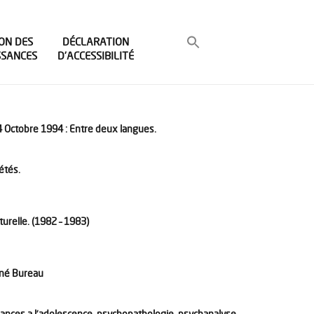
ON DES
DÉCLARATION
SSANCES
D’ACCESSIBILITÉ
4 Octobre 1994 : Entre deux langues.
étés.
turelle. (1982 – 1983)
ené Bureau
frances a l’adolescence. psychopathologie, psychanalyse,