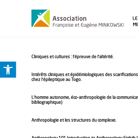
LE
M
Cliniques et cultures : l’épreuve de l’altérité.
Ouvrir la barre d’outils
Intérêts cliniques et épidémiologiques des scarification
chez l’épileptique au Togo.
L’homme autonome, éco-anthropologie de la communication
bibliographique)
Anthropologie et les structures du complexe.
Anthropology 101 Introduction to Anthropology Eighth 