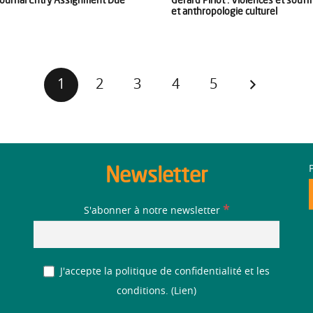
et anthropologie culturel
1
2
3
4
5
Newsletter
*
S'abonner à notre newsletter
J'accepte la politique de confidentialité et les
conditions. (
Lien
)