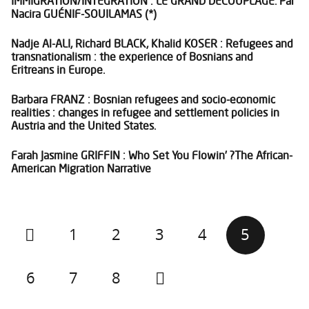
IMMIGRATION/INTÉGRATION : LE GRAND DÉCOUPLAGE. Par
Nacira GUÉNIF-SOUILAMAS (*)
Nadje Al-ALI, Richard BLACK, Khalid KOSER : Refugees and
transnationalism : the experience of Bosnians and
Eritreans in Europe.
Barbara FRANZ : Bosnian refugees and socio-economic
realities : changes in refugee and settlement policies in
Austria and the United States.
Farah Jasmine GRIFFIN : Who Set You Flowin’ ?The African-
American Migration Narrative
1
2
3
4
5
6
7
8