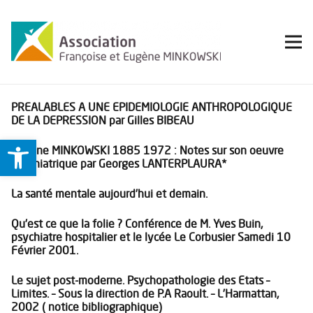
PREALABLES A UNE EPIDEMIOLOGIE ANTHROPOLOGIQUE
DE LA DEPRESSION par Gilles BIBEAU
Ouvrir la barre d’outils
Eugène MINKOWSKI 1885 1972 : Notes sur son oeuvre
psychiatrique par Georges LANTERPLAURA*
La santé mentale aujourd’hui et demain.
Qu’est ce que la folie ? Conférence de M. Yves Buin,
psychiatre hospitalier et le lycée Le Corbusier Samedi 10
Février 2001.
Le sujet post-moderne. Psychopathologie des Etats –
Limites. – Sous la direction de P.A Raoult. – L’Harmattan,
2002 ( notice bibliographique)