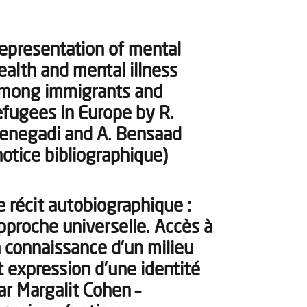
epresentation of mental
ealth and mental illness
mong immigrants and
efugees in Europe by R.
enegadi and A. Bensaad
notice bibliographique)
e récit autobiographique :
pproche universelle. Accès à
a connaissance d’un milieu
t expression d’une identité
ar Margalit Cohen –