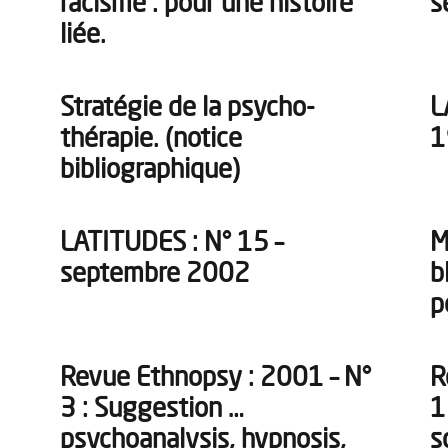
racisme : pour une histoire
s
liée.
Stratégie de la psycho-
L
thérapie. (notice
1
bibliographique)
LATITUDES : N° 15 –
M
septembre 2002
b
p
Revue Ethnopsy : 2001 – N°
R
3 : Suggestion …
1
psychoanalysis, hypnosis,
s