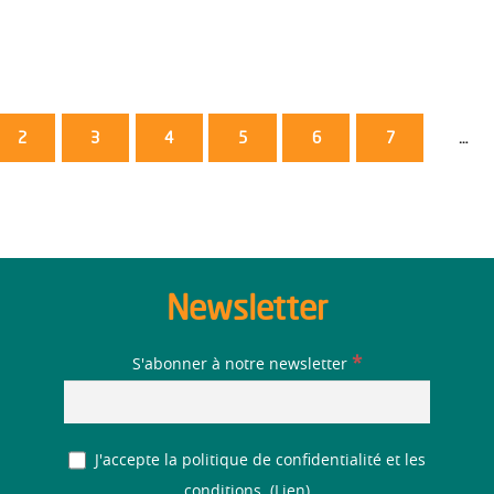
2
3
4
5
6
7
…
Newsletter
*
S'abonner à notre newsletter
J'accepte la politique de confidentialité et les
conditions. (
Lien
)