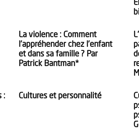
E
b
La violence : Comment
L
l’appréhender chez l’enfant
p
et dans sa famille ? Par
d
Patrick Bantman*
r
M
 :
Cultures et personnalité
C
p
p
G