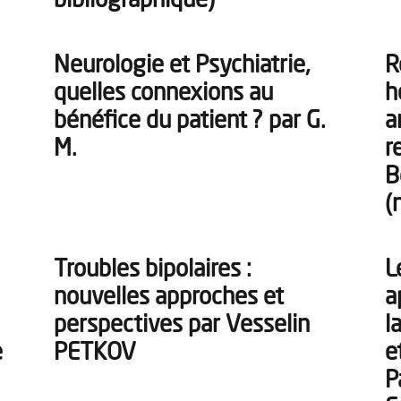
Neurologie et Psychiatrie,
R
quelles connexions au
h
bénéfice du patient ? par G.
a
M.
r
B
(
Troubles bipolaires :
L
nouvelles approches et
a
perspectives par Vesselin
l
e
PETKOV
e
P