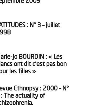
eptembre 2003
ATITUDES : N° 3 – juillet
998
arie-Jo BOURDIN : « Les
lancs ont dit c’est pas bon
our les filles »
evue Ethnopsy : 2000 – N°
 : The actuality of
chizophrenia.